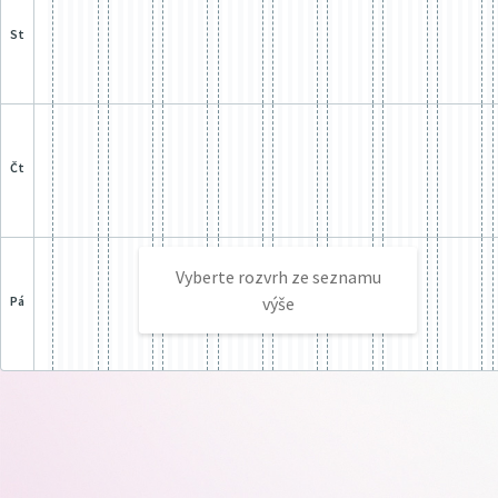
st
čt
Vyberte rozvrh ze seznamu
pá
výše