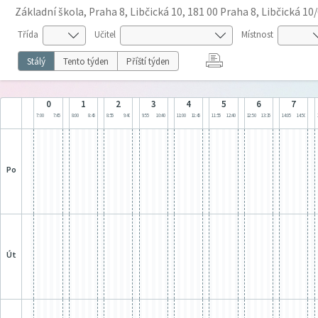
Základní škola, Praha 8, Libčická 10, 181 00 Praha 8, Libčická 10
Třída
Učitel
Místnost
Stálý
Tento týden
Příští týden
0
1
2
3
4
5
6
7
7:00
7:45
8:00
8:45
8:55
9:40
9:55
10:40
11:00
11:45
11:55
12:40
12:50
13:35
14:05
14:50
po
út