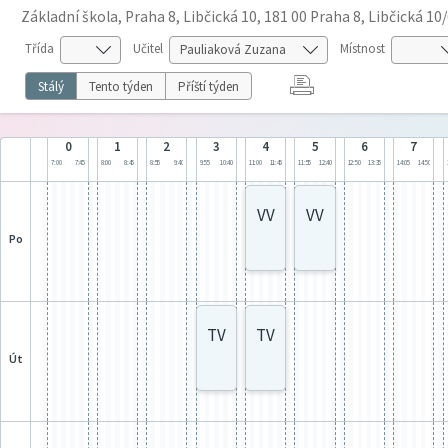
Základní škola, Praha 8, Libčická 10, 181 00 Praha 8, Libčická 10
Třída
Učitel
Místnost
Stálý
Tento týden
Příští týden
0
1
2
3
4
5
6
7
7:00
7:45
8:00
8:45
8:55
9:40
9:55
10:40
11:00
11:45
11:55
12:40
12:50
13:35
14:05
14:50
VV
VV
po
TV
TV
út