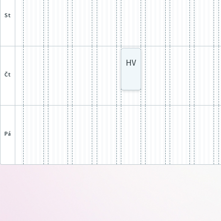
st
HV
čt
pá