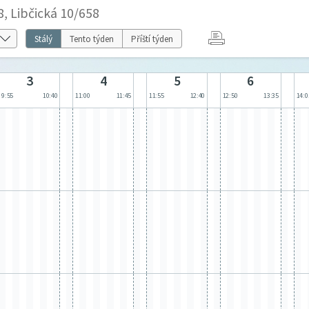
8, Libčická 10/658
Stálý
Tento týden
Příští týden
3
4
5
6
9:55
10:40
11:00
11:45
11:55
12:40
12:50
13:35
14:0