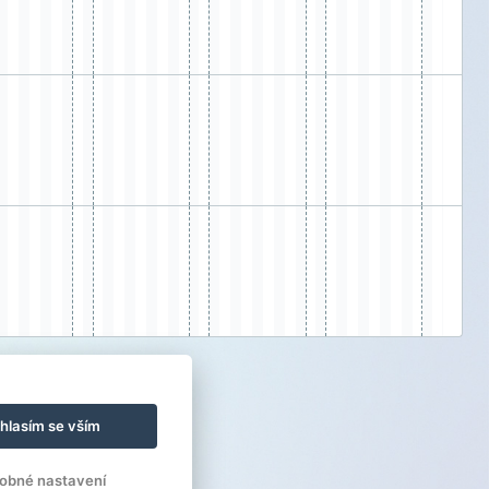
hlasím se vším
obné nastavení