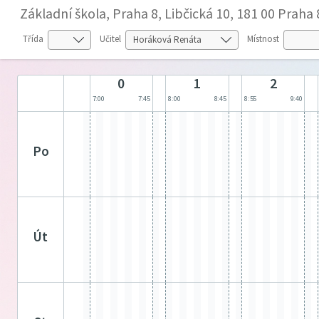
Základní škola, Praha 8, Libčická 10, 181 00 Praha 
Třída
Učitel
Místnost
0
1
2
7:00
7:45
8:00
8:45
8:55
9:40
po
út