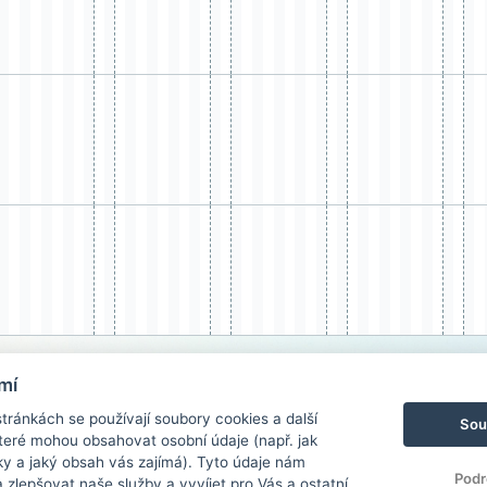
mí
ránkách se používají soubory cookies a další
Sou
 které mohou obsahovat osobní údaje (např. jak
ky a jaký obsah vás zajímá). Tyto údaje nám
Podr
zlepšovat naše služby a vyvíjet pro Vás a ostatní