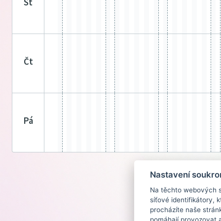
st
čt
pá
Nastavení soukro
Na těchto webových st
síťové identifikátory,
procházíte naše strán
pomáhají provozovat a 