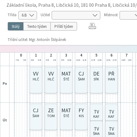
Základní škola, Praha 8, Libčická 10, 181 00 Praha 8, Libčická 10
Třída
Učitel
Místnost
Stálý
Tento týden
Příští týden
Třídní učitel: Mgr. Antonín Štěpánek
0
1
2
3
4
5
6
7
7:00
7:45
8:00
8:45
8:55
9:40
9:55
10:40
11:00
11:45
11:55
12:40
12:50
13:35
14:05
14:50
VV
VV
MAT
CJ
DE
PŘ
HLČ
HLČ
ŠTĚ
ŠAM
SÝK
HAN
po
CJ
ZE
MAT
FY
TV
TV
ŠAM
TOM
ŠTĚ
KIS
KAF
KAF
út
TV
TV
ŠMA
ŠMA