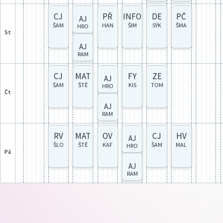
CJ
PŘ
INFO
DE
PČ
AJ
ŠAM
HAN
ŠIM
SÝK
ŠMA
HRO
st
AJ
RAM
CJ
MAT
FY
ZE
AJ
ŠAM
ŠTĚ
KIS
TOM
HRO
čt
AJ
RAM
RV
MAT
OV
CJ
HV
AJ
ŠLO
ŠTĚ
KAF
ŠAM
MAL
HRO
pá
AJ
RAM