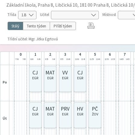
Základní škola, Praha 8, Libčická 10, 181 00 Praha 8, Libčická 10
Třída
Učitel
Místnost
Stálý
Tento týden
Příští týden
Třídní učitel: Mgr. Jitka Egrtová
0
1
2
3
4
5
6
7
7:00
7:45
8:00
8:45
8:55
9:40
9:55
10:40
11:00
11:45
11:55
12:40
12:50
13:35
14:05
14:50
CJ
MAT
VV
CJ
EGR
EGR
EGR
EGR
po
CJ
MAT
PRV
HV
PČ
EGR
EGR
EGR
EGR
ŽOV
út