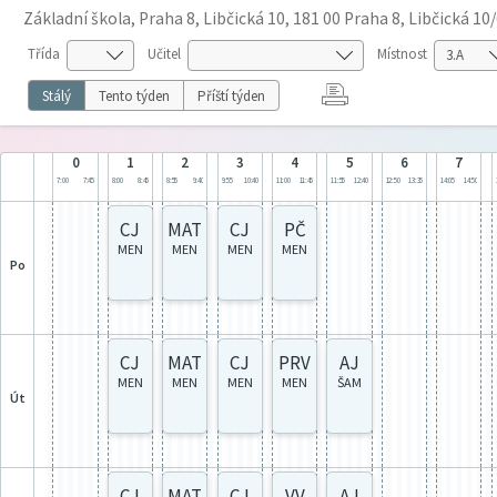
Základní škola, Praha 8, Libčická 10, 181 00 Praha 8, Libčická 10
Třída
Učitel
Místnost
Stálý
Tento týden
Příští týden
0
1
2
3
4
5
6
7
7:00
7:45
8:00
8:45
8:55
9:40
9:55
10:40
11:00
11:45
11:55
12:40
12:50
13:35
14:05
14:50
CJ
MAT
CJ
PČ
MEN
MEN
MEN
MEN
po
CJ
MAT
CJ
PRV
AJ
MEN
MEN
MEN
MEN
ŠAM
út
CJ
MAT
CJ
VV
AJ