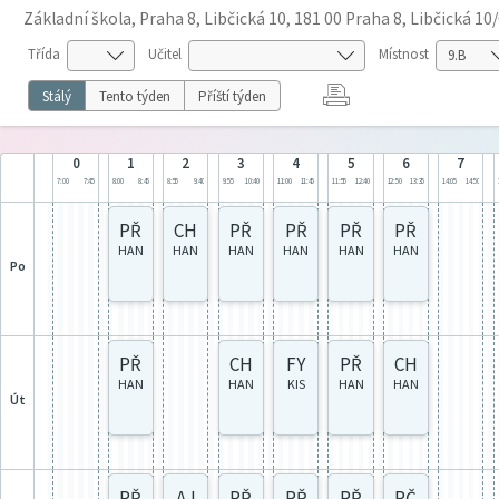
Základní škola, Praha 8, Libčická 10, 181 00 Praha 8, Libčická 10
Třída
Učitel
Místnost
Stálý
Tento týden
Příští týden
0
1
2
3
4
5
6
7
7:00
7:45
8:00
8:45
8:55
9:40
9:55
10:40
11:00
11:45
11:55
12:40
12:50
13:35
14:05
14:50
PŘ
CH
PŘ
PŘ
PŘ
PŘ
HAN
HAN
HAN
HAN
HAN
HAN
po
PŘ
CH
FY
PŘ
CH
HAN
HAN
KIS
HAN
HAN
út
PŘ
AJ
PŘ
PŘ
PŘ
PČ