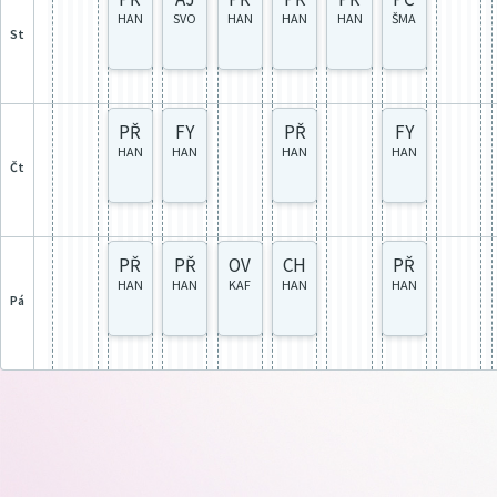
HAN
SVO
HAN
HAN
HAN
ŠMA
st
PŘ
FY
PŘ
FY
HAN
HAN
HAN
HAN
čt
PŘ
PŘ
OV
CH
PŘ
HAN
HAN
KAF
HAN
HAN
pá