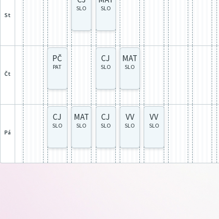
SLO
SLO
st
PČ
CJ
MAT
PAT
SLO
SLO
čt
CJ
MAT
CJ
VV
VV
SLO
SLO
SLO
SLO
SLO
pá