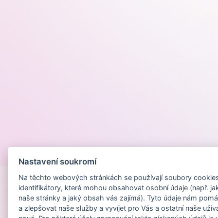
Provozováno na
Nastavení soukromí
Na těchto webových stránkách se používají soubory cookies 
identifikátory, které mohou obsahovat osobní údaje (např. ja
naše stránky a jaký obsah vás zajímá). Tyto údaje nám pomá
a zlepšovat naše služby a vyvíjet pro Vás a ostatní naše uživ