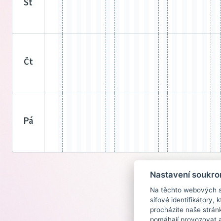
st
čt
pá
Nastavení soukro
Na těchto webových st
síťové identifikátory,
procházíte naše strán
pomáhají provozovat a 