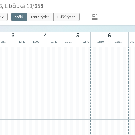
8, Libčická 10/658
Stálý
Tento týden
Příští týden
3
4
5
6
9:55
10:40
11:00
11:45
11:55
12:40
12:50
13:35
14:0