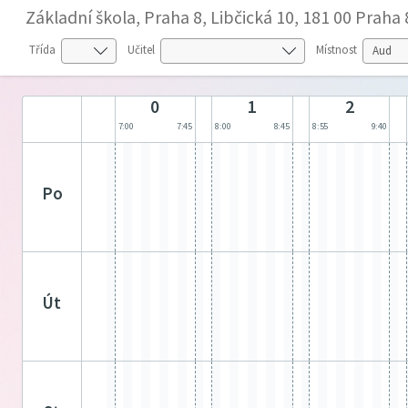
Základní škola, Praha 8, Libčická 10, 181 00 Praha 
Třída
Učitel
Místnost
0
1
2
7:00
7:45
8:00
8:45
8:55
9:40
po
út