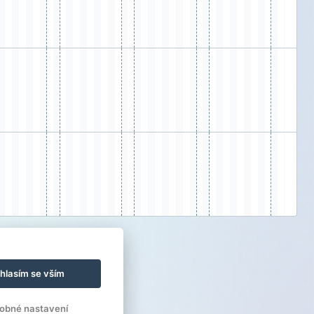
hlasím se vším
obné nastavení