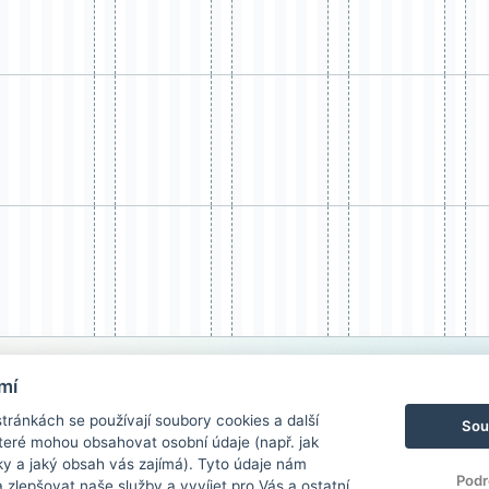
mí
ránkách se používají soubory cookies a další
Sou
 které mohou obsahovat osobní údaje (např. jak
ky a jaký obsah vás zajímá). Tyto údaje nám
Podr
zlepšovat naše služby a vyvíjet pro Vás a ostatní