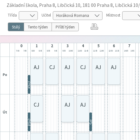
Základní škola, Praha 8, Libčická 10, 181 00 Praha 8, Libčická 10
Třída
Učitel
Místnost
Stálý
Tento týden
Příští týden
0
1
2
3
4
5
6
7
7:00
7:45
8:00
8:45
8:55
9:40
9:55
10:40
11:00
11:45
11:55
12:40
12:50
13:35
14:05
14:50
AJ
CJ
AJ
CJ
AJ
AJ
po
P3p2
CJ
AJ
AJ
út
P3p2
Šat