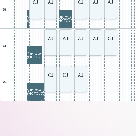
CJ
AJ
CJ
AJ
AJ
st
SUPLOVACÍ
P3p2
POHOTOVOST
AJ
AJ
AJ
AJ
CJ
čt
SUPLOVACÍ
P3p2
POHOTOVOST
CJ
CJ
AJ
pá
SUPLOVACÍ
P3p2
P3p2
POHOTOVOST