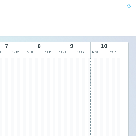
7
8
9
10
5
14:50
14:55
15:40
15:45
16:30
16:25
17:10