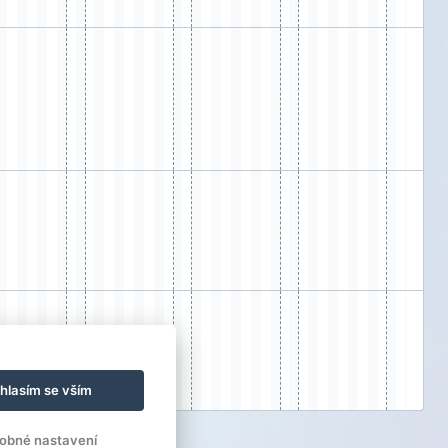
hlasím se vším
obné nastavení