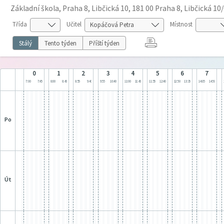
Základní škola, Praha 8, Libčická 10, 181 00 Praha 8, Libčická 10
Třída
Učitel
Místnost
Stálý
Tento týden
Příští týden
0
1
2
3
4
5
6
7
7:00
7:45
8:00
8:45
8:55
9:40
9:55
10:40
11:00
11:45
11:55
12:40
12:50
13:35
14:05
14:50
po
út