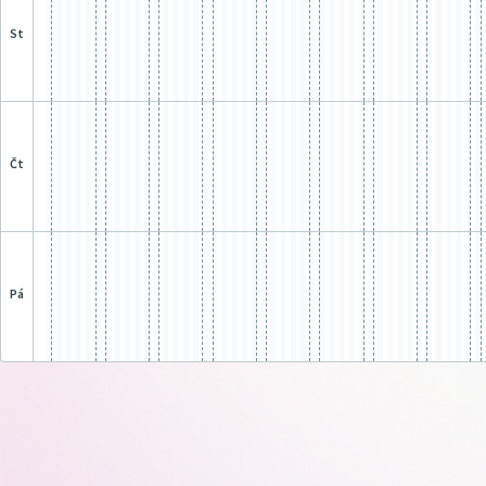
st
čt
pá