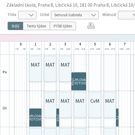
Základní škola, Praha 8, Libčická 10, 181 00 Praha 8, Libčická 10
Třída
Učitel
Místnost
Stálý
Tento týden
Příští týden
0
1
2
3
4
5
6
7
7:00
7:45
8:00
8:45
8:55
9:40
9:55
10:40
11:00
11:45
11:55
12:40
12:50
13:35
14:05
14:50
MAT
MAT
MAT
po
SUPLOVACÍ
P3p1
POHOTOVOST
MAT
MAT
MAT
CvM
MAT
út
SUPLOVACÍ
P3p1
ŠJ
POHOTOVOST