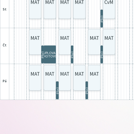
MAT
MAT
MAT
MAT
CvM
st
P3p1
MAT
MAT
MAT
MAT
čt
SUPLOVACÍ
P3p1
P3p1
P3p1
POHOTOVOST
MAT
MAT
MAT
MAT
MAT
pá
P3p1
P3p1