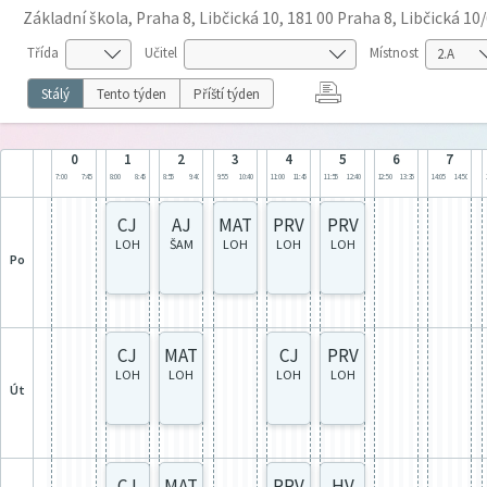
Základní škola, Praha 8, Libčická 10, 181 00 Praha 8, Libčická 10
Třída
Učitel
Místnost
Stálý
Tento týden
Příští týden
0
1
2
3
4
5
6
7
7:00
7:45
8:00
8:45
8:55
9:40
9:55
10:40
11:00
11:45
11:55
12:40
12:50
13:35
14:05
14:50
CJ
AJ
MAT
PRV
PRV
LOH
ŠAM
LOH
LOH
LOH
po
CJ
MAT
CJ
PRV
LOH
LOH
LOH
LOH
út
CJ
MAT
PRV
HV