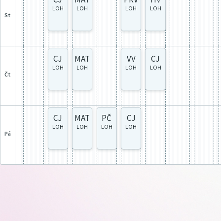
LOH
LOH
LOH
LOH
st
CJ
MAT
VV
CJ
LOH
LOH
LOH
LOH
čt
CJ
MAT
PČ
CJ
LOH
LOH
LOH
LOH
pá