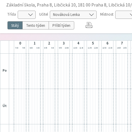
Základní škola, Praha 8, Libčická 10, 181 00 Praha 8, Libčická 10
Třída
Učitel
Místnost
Stálý
Tento týden
Příští týden
0
1
2
3
4
5
6
7
7:00
7:45
8:00
8:45
8:55
9:40
9:55
10:40
11:00
11:45
11:55
12:40
12:50
13:35
14:05
14:50
po
út