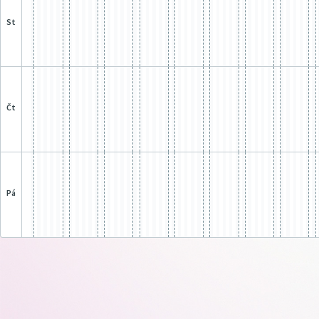
st
čt
pá