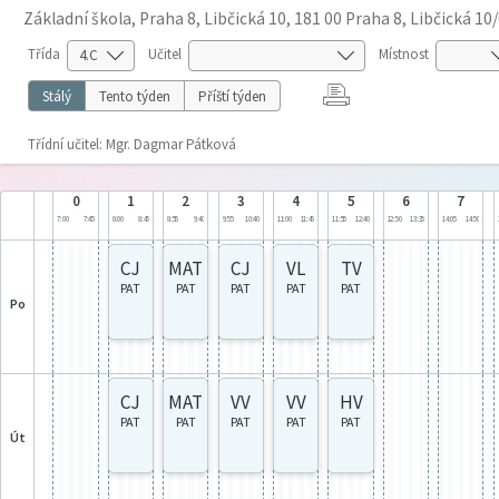
Základní škola, Praha 8, Libčická 10, 181 00 Praha 8, Libčická 10
Třída
Učitel
Místnost
Stálý
Tento týden
Příští týden
Třídní učitel: Mgr. Dagmar Pátková
0
1
2
3
4
5
6
7
7:00
7:45
8:00
8:45
8:55
9:40
9:55
10:40
11:00
11:45
11:55
12:40
12:50
13:35
14:05
14:50
CJ
MAT
CJ
VL
TV
PAT
PAT
PAT
PAT
PAT
po
CJ
MAT
VV
VV
HV
PAT
PAT
PAT
PAT
PAT
út