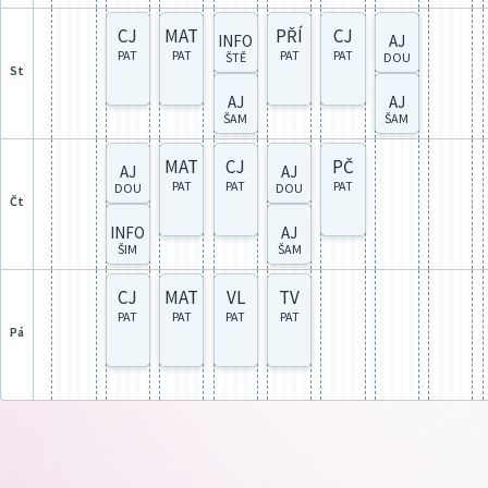
CJ
MAT
PŘÍ
CJ
INFO
AJ
PAT
PAT
PAT
PAT
ŠTĚ
DOU
st
AJ
AJ
ŠAM
ŠAM
MAT
CJ
PČ
AJ
AJ
PAT
PAT
PAT
DOU
DOU
čt
INFO
AJ
ŠIM
ŠAM
CJ
MAT
VL
TV
PAT
PAT
PAT
PAT
pá