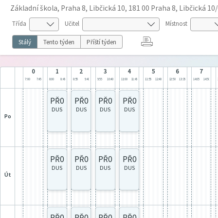
Základní škola, Praha 8, Libčická 10, 181 00 Praha 8, Libčická 10
Třída
Učitel
Místnost
Stálý
Tento týden
Příští týden
0
1
2
3
4
5
6
7
7:00
7:45
8:00
8:45
8:55
9:40
9:55
10:40
11:00
11:45
11:55
12:40
12:50
13:35
14:05
14:50
PŘ0
PŘ0
PŘ0
PŘ0
DUS
DUS
DUS
DUS
po
PŘ0
PŘ0
PŘ0
PŘ0
DUS
DUS
DUS
DUS
út
PŘ0
PŘ0
PŘ0
PŘ0