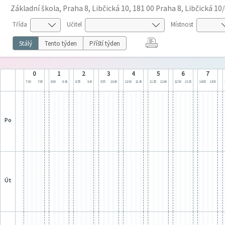
Základní škola, Praha 8, Libčická 10, 181 00 Praha 8, Libčická 10
Třída
Učitel
Místnost
Stálý
Tento týden
Příští týden
0
1
2
3
4
5
6
7
7:00
7:45
8:00
8:45
8:55
9:40
9:55
10:40
11:00
11:45
11:55
12:40
12:50
13:35
14:05
14:50
po
út