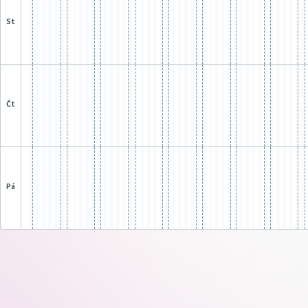
st
čt
pá